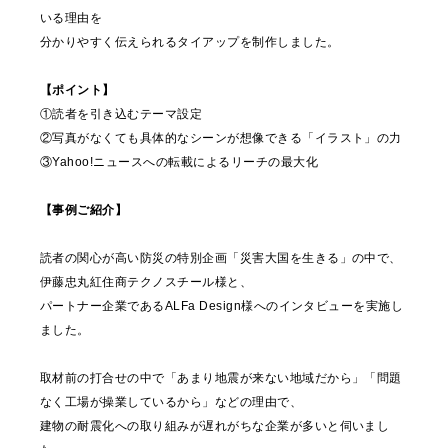
いる理由を
分かりやすく伝えられるタイアップを制作しました。
【ポイント】
①読者を引き込むテーマ設定
②写真がなくても具体的なシーンが想像できる「イラスト」の力
③Yahoo!ニュースへの転載によるリーチの最大化
【事例ご紹介】
読者の関心が高い防災の特別企画「災害大国を生きる」の中で、
伊藤忠丸紅住商テクノスチール様と、
パートナー企業であるALFa Design様へのインタビューを実施し
ました。
取材前の打合せの中で「あまり地震が来ない地域だから」「問題
なく工場が操業しているから」などの理由で、
建物の耐震化への取り組みが遅れがちな企業が多いと伺いまし