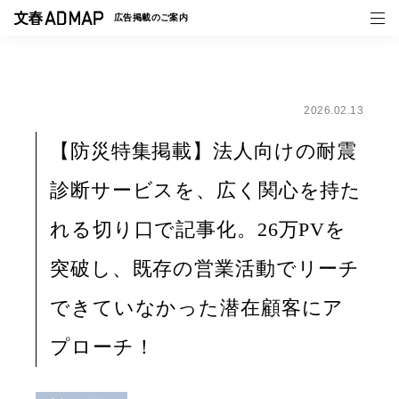
広告掲載の
ご案内
2026.02.13
媒体紹介
【防災特集掲載】法人向けの耐震
事例一覧
診断サービスを、広く関心を持た
トピックス
れる切り口で記事化。26万PVを
突破し、既存の営業活動でリーチ
できていなかった潜在顧客にア
プローチ！