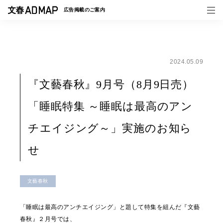
広告掲載の
ご案内
2024.05.09
媒体紹介
『文藝春秋』9月号（8月9日売）
事例一覧
「睡眠特集 ～睡眠は最高のアン
トピックス
チエイジング～」実施のお知ら
せ
文藝春秋
「睡眠は最高のアンチエイジング」と題して特集を組んだ『文藝
春秋』２月号では、