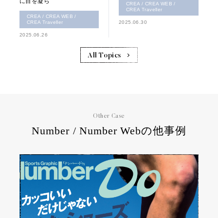
に目を凝ら
CREA / CREA WEB /
CREA Traveller
CREA / CREA WEB /
CREA Traveller
2025.06.30
2025.06.26
All Topics
Other Case
Number / Number Webの他事例