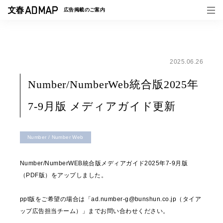
広告掲載の
ご案内
2025.06.26
媒体紹介
Number/NumberWeb統合版2025年
事例一覧
7-9月版 メディアガイド更新
トピックス
Number / Number Web
Number/NumberWEB統合版メディアガイド2025年7-9月版
（PDF版）をアップしました。
ppt版をご希望の場合は「ad.number-g@bunshun.co.jp（タイア
ップ広告担当チーム）」までお問い合わせください。