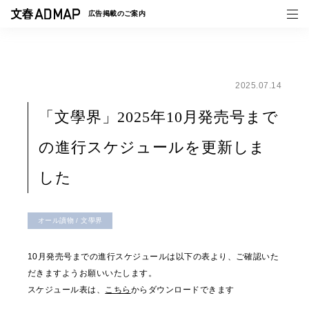
広告掲載の
ご案内
2025.07.14
媒体紹介
「文學界」2025年10月発売号まで
事例一覧
の進行スケジュールを更新しま
トピックス
した
オール讀物 / 文學界
10月発売号までの進行スケジュールは以下の表より、ご確認いた
だきますようお願いいたします。
スケジュール表は、
こちら
からダウンロードできます