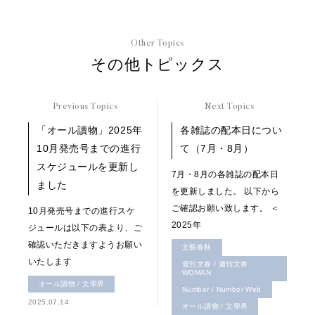
Other Topics
その他トピックス
Previous Topics
Next Topics
「オール讀物」2025年
各雑誌の配本日につい
10月発売号までの進行
て（7月・8月）
スケジュールを更新し
7月・8月の各雑誌の配本日
ました
を更新しました。 以下から
ご確認お願い致します。 ＜
10月発売号までの進行スケ
2025年
ジュールは以下の表より、ご
確認いただきますようお願い
文藝春秋
いたします
週刊文春 / 週刊文春
WOMAN
オール讀物 / 文學界
Number / Number Web
2025.07.14
オール讀物 / 文學界