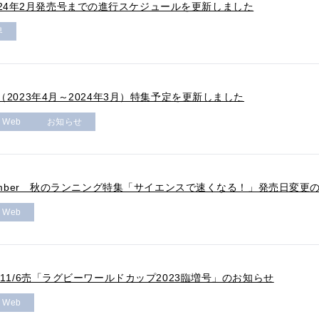
24年2月発売号までの進行スケジュールを更新しました
界
年度（2023年4月～2024年3月）特集予定を更新しました
r Web
お知らせ
In Number 秋のランニング特集「サイエンスで速くなる！」発売日変更
r Web
9売＆11/6売「ラグビーワールドカップ2023臨増号」のお知らせ
r Web