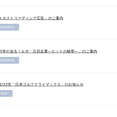
ast ホストリーディング広告」のご案内
春WOMAN
村井が迫る！ルポ・注目企業―ヒットの秘密―」のご案内
春WOMAN
売＆11/22売「日本ゴルフクライマックス」のお知らせ
r Web