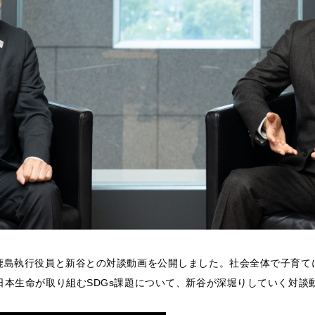
社の鹿島執行役員と新谷との対談動画を公開しました。社会全体で子育
ど日本生命が取り組むSDGs課題について、新谷が深堀りしていく対談