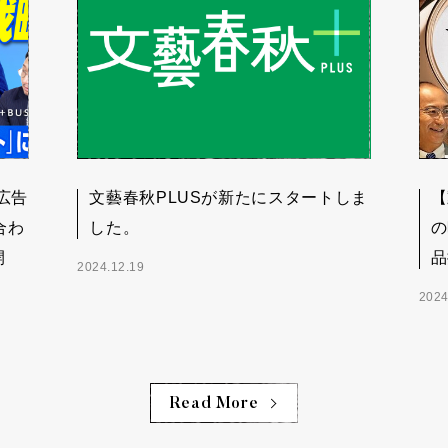
広告
文藝春秋PLUSが新たにスタートしま
【
合わ
した。
の
開
品
2024.12.19
2024
Read More