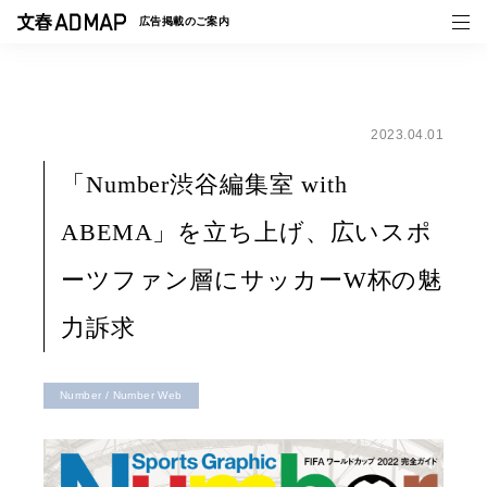
広告掲載の
ご案内
2023.04.01
媒体紹介
「Number渋谷編集室 with
事例一覧
ABEMA」を立ち上げ、広いスポ
トピックス
ーツファン層にサッカーW杯の魅
力訴求
Number / Number Web