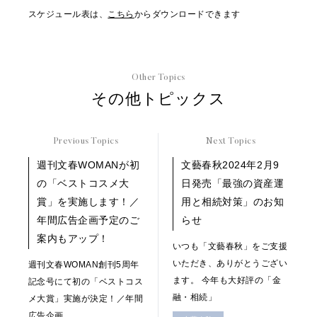
スケジュール表は、
こちら
からダウンロードできます
Other Topics
その他トピックス
Previous Topics
Next Topics
週刊文春WOMANが初
文藝春秋2024年2月9
の「ベストコスメ大
日発売「最強の資産運
賞」を実施します！／
用と相続対策」のお知
年間広告企画予定のご
らせ
案内もアップ！
いつも「文藝春秋」をご支援
いただき、ありがとうござい
週刊文春WOMAN創刊5周年
ます。 今年も大好評の「金
記念号にて初の「ベストコス
融・相続」
メ大賞」実施が決定！／年間
広告企画