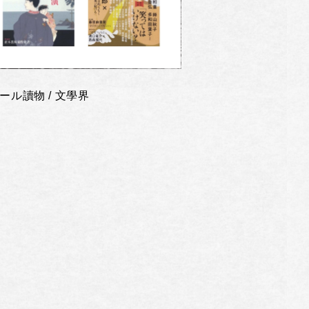
ール讀物 / 文學界