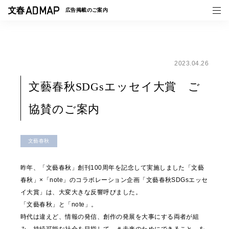
広告掲載の
ご案内
2023.04.26
媒体紹介
文藝春秋SDGsエッセイ大賞 ご
事例一覧
協賛のご案内
トピックス
文藝春秋
昨年、「文藝春秋」創刊100周年を記念して実施しました「文藝
春秋」×「note」のコラボレーション企画「文藝春秋SDGsエッセ
イ大賞」は、大変大きな反響呼びました。
「文藝春秋」と「note」。
時代は違えど、情報の発信、創作の発展を大事にする両者が組