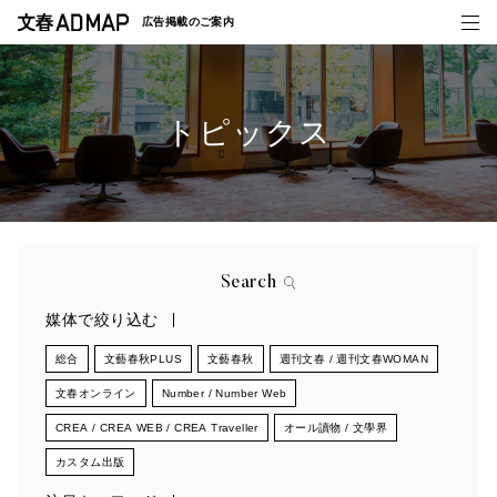
広告掲載の
ご案内
トピックス
媒体紹介
事例一覧
トピックス
Search
媒体で絞り込む
総合
文藝春秋PLUS
文藝春秋
週刊文春 / 週刊文春WOMAN
文春オンライン
Number / Number Web
CREA / CREA WEB / CREA Traveller
オール讀物 / 文學界
カスタム出版