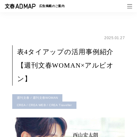
広告掲載の
ご案内
2025.01.27
媒体紹介
表4タイアップの活用事例紹介
事例一覧
【週刊文春WOMAN×アルビオ
トピックス
ン】
週刊文春 / 週刊文春WOMAN
CREA / CREA WEB / CREA Traveller