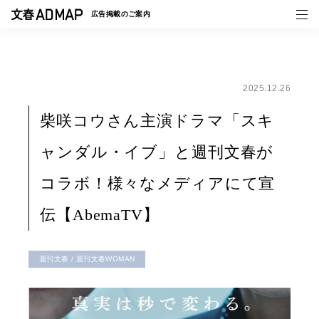
広告掲載の
ご案内
2025.12.26
媒体紹介
柴咲コウさん主演ドラマ「スキ
事例一覧
ャンダル・イブ」と週刊文春が
トピックス
コラボ！様々なメディアにて宣
伝【AbemaTV】
週刊文春 / 週刊文春WOMAN