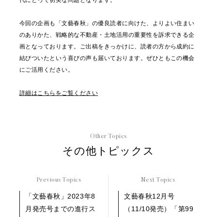
代にとって切実な問題となります。
今回の企画も「文藝春秋」の優良読者に向けた、よりよい住まい
のありかた、戦略的な不動産・土地活用の重要性を訴求できる企
画となっております。ご出稿をきっかけに、読者の方から成約に
結びついたという喜びの声も届いております。ぜひともこの機会
にご活用ください。
詳細はこちらをご覧ください
Other Topics
その他トピックス
Previous Topics
Next Topics
「文藝春秋」2023年8
文藝春秋12月号
月発売号までの進行ス
（11/10発売）「第99