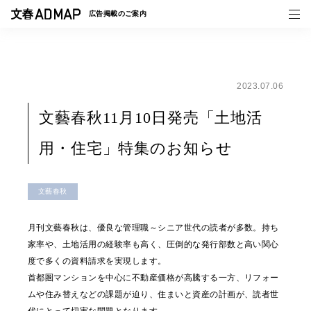
広告掲載の
ご案内
2023.07.06
媒体紹介
文藝春秋11月10日発売「土地活
事例一覧
用・住宅」特集のお知らせ
トピックス
文藝春秋
月刊文藝春秋は、優良な管理職～シニア世代の読者が多数。持ち
家率や、土地活用の経験率も高く、圧倒的な発行部数と高い関心
度で多くの資料請求を実現します。
首都圏マンションを中心に不動産価格が高騰する一方、リフォー
ムや住み替えなどの課題が迫り、住まいと資産の計画が、読者世