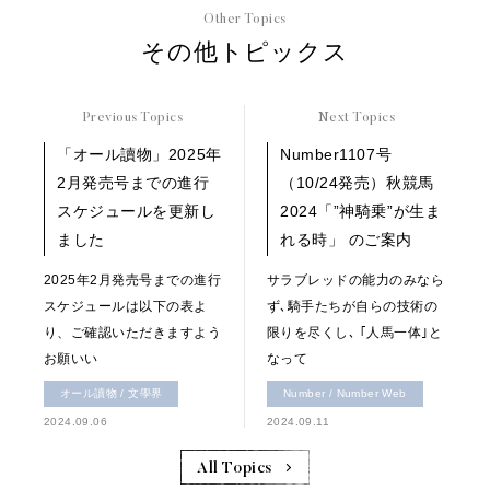
Other Topics
その他トピックス
Previous Topics
Next Topics
「オール讀物」2025年
Number1107号
2月発売号までの進行
（10/24発売）秋競馬
スケジュールを更新し
2024「”神騎乗”が生ま
ました
れる時」 のご案内
2025年2月発売号までの進行
サラブレッドの能力のみなら
スケジュールは以下の表よ
ず､騎手たちが自らの技術の
り、ご確認いただきますよう
限りを尽くし､ ｢人馬一体｣と
お願いい
なって
オール讀物 / 文學界
Number / Number Web
2024.09.06
2024.09.11
All Topics