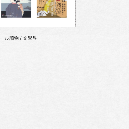
ール讀物 / 文學界