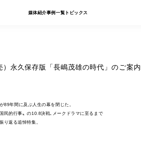
媒体紹介
事例一覧
トピックス
/24発売）永久保存版「長嶋茂雄の時代」のご案内
ーが89年間に及ぶ人生の幕を閉じた。
民的行事〟の10.8決戦､メークドラマに至るまで
振り返る追悼特集。