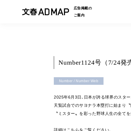
広告掲載の
ご案内
Number1124号（7
Number / Number Web
2025年6月3日､日本が誇る球界のスタ
天覧試合でのサヨナラ本塁打に始まり〝国
〝ミスター〟を彩った野球人生の全てを
詳細は
こちら
をご覧ください。