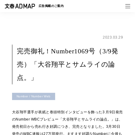
広告掲載の
ご案内
2023.03.29
媒体紹介
完売御礼 ! Number1069号（3/9発
事例一覧
売）「大谷翔平とサムライの論
トピックス
点。」
Number / Number Web
大谷翔平選手が表紙と巻頭特別インタビューを飾った3 月9日発売
のNumber WBCプレビュー「大谷翔平とサムライの論点。」は、
発売初日から売れ行き好調につき、完売となりました。3月30日
発売のWBC速報は27万部発行。ますます好調なNumberに今後も