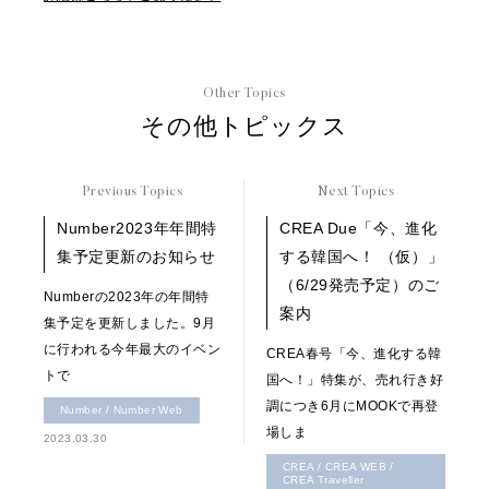
Other Topics
その他トピックス
Previous Topics
Next Topics
Number2023年年間特
CREA Due「今、進化
集予定更新のお知らせ
する韓国へ！ （仮）」
（6/29発売予定）のご
Numberの2023年の年間特
案内
集予定を更新しました。9月
に行われる今年最大のイベン
CREA春号「今、進化する韓
トで
国へ！」特集が、売れ行き好
調につき6月にMOOKで再登
Number / Number Web
場しま
2023.03.30
CREA / CREA WEB /
CREA Traveller