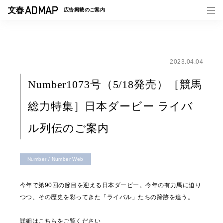
広告掲載の
ご案内
2023.04.04
媒体紹介
Number1073号（5/18発売）［競馬
事例一覧
総力特集］日本ダービー ライバ
トピックス
ル列伝のご案内
Number / Number Web
今年で第90回の節目を迎える日本ダービー。今年の有力馬に迫り
つつ、その歴史を彩ってきた「ライバル」たちの蹄跡を追う。
詳細はこちらをご覧ください