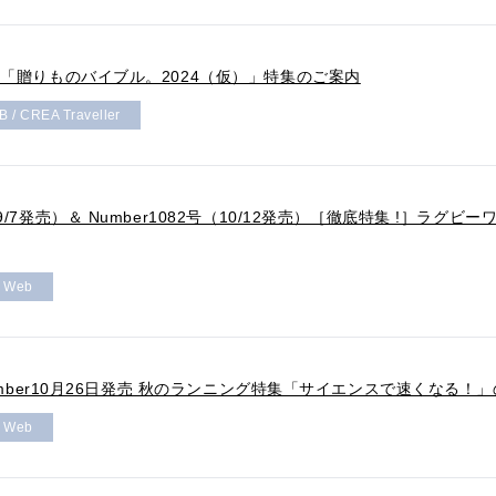
冬号 「贈りものバイブル。2024（仮）」特集のご案内
 / CREA Traveller
（9/7発売）＆ Number1082号（10/12発売）［徹底特集 !］ラグビーワー
r Web
n Number10月26日発売 秋のランニング特集「サイエンスで速くなる！
r Web