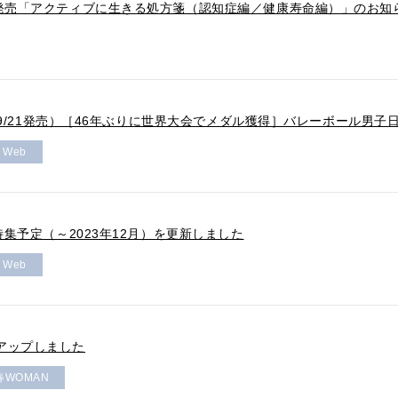
日発売「アクティブに生きる処方箋（認知症編／健康寿命編）」のお知
1号（9/21発売）［46年ぶりに世界大会でメダル獲得］バレーボール男
r Web
の特集予定（～2023年12月）を更新しました
r Web
アップしました
春WOMAN