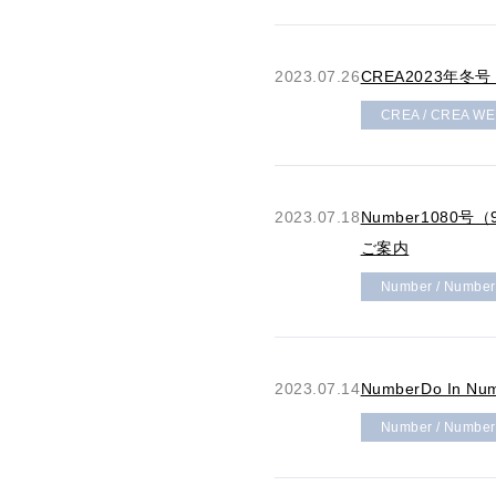
2023.07.26
CREA2023年
CREA / CREA WEB
2023.07.18
Number1080号
ご案内
Number / Numbe
2023.07.14
NumberDo I
Number / Numbe