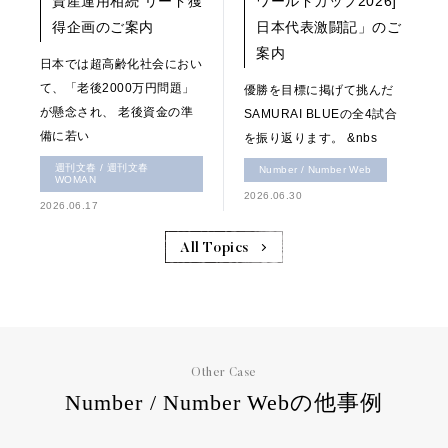
資産運用相続 リード獲
ワールドカップ2026]
得企画のご案内
日本代表激闘記」のご
案内
日本では超高齢化社会におい
て、「老後2000万円問題」
優勝を目標に掲げて挑んだ
が懸念され、 老後資金の準
SAMURAI BLUEの全4試合
備に若い
を振り返ります。 &nbs
週刊文春 / 週刊文春
Number / Number Web
WOMAN
2026.06.30
2026.06.17
All Topics
Other Case
Number / Number Webの他事例