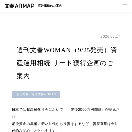
広告掲載の
ご案内
2026.06.17
媒体紹介
週刊文春WOMAN（9/25発売）資
事例一覧
産運用相続 リード獲得企画のご
トピックス
案内
週刊文春 / 週刊文春WOMAN
日本では超高齢化社会において、「老後2000万円問題」が懸念さ
れ、
老後資金の準備に若い世代から投資をするなど、資産運用は全世
代的な関心ごとといえます。