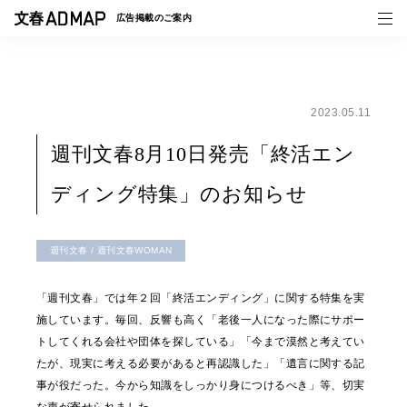
広告掲載の
ご案内
2023.05.11
媒体紹介
週刊文春8月10日発売「終活エン
事例一覧
ディング特集」のお知らせ
トピックス
週刊文春 / 週刊文春WOMAN
「週刊文春」では年２回「終活エンディング」に関する特集を実
施しています。毎回、反響も高く「老後一人になった際にサポー
トしてくれる会社や団体を探している」「今まで漠然と考えてい
たが、現実に考える必要があると再認識した」「遺言に関する記
事が役だった。今から知識をしっかり身につけるべき」等、切実