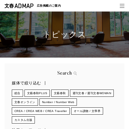
広告掲載の
ご案内
トピックス
媒体紹介
事例一覧
トピックス
Search
媒体で絞り込む
総合
文藝春秋PLUS
文藝春秋
週刊文春 / 週刊文春WOMAN
文春オンライン
Number / Number Web
CREA / CREA WEB / CREA Traveller
オール讀物 / 文學界
カスタム出版