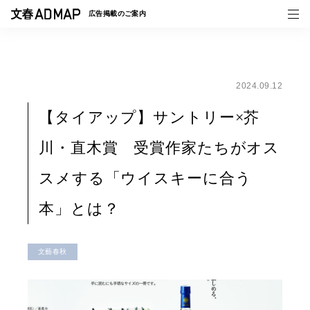
広告掲載の
ご案内
2024.09.12
媒体紹介
【タイアップ】サントリー×芥
事例一覧
川・直木賞 受賞作家たちがオス
トピックス
スメする「ウイスキーに合う
本」とは？
文藝春秋