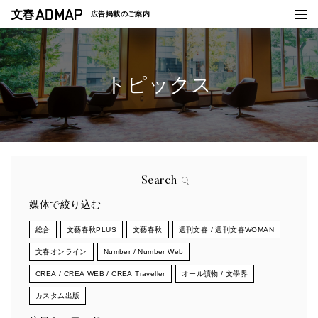
広告掲載の
ご案内
トピックス
媒体紹介
事例一覧
トピックス
Search
媒体で絞り込む
総合
文藝春秋PLUS
文藝春秋
週刊文春 / 週刊文春WOMAN
文春オンライン
Number / Number Web
CREA / CREA WEB / CREA Traveller
オール讀物 / 文學界
カスタム出版