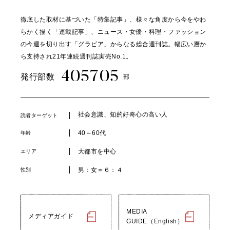
徹底した取材に基づいた「特集記事」、様々な角度から今をやわ
らかく描く「連載記事」、ニュース・女優・料理・ファッション
の今週を切り出す「グラビア」からなる総合週刊誌。幅広い層か
ら支持され21年連続週刊誌実売No.1。
405705
発行部数
部
社会意識、知的好奇心の高い人
読者ターゲット
40～60代
年齢
大都市を中心
エリア
男：女＝６：４
性別
MEDIA
メディアガイド
GUIDE（English）