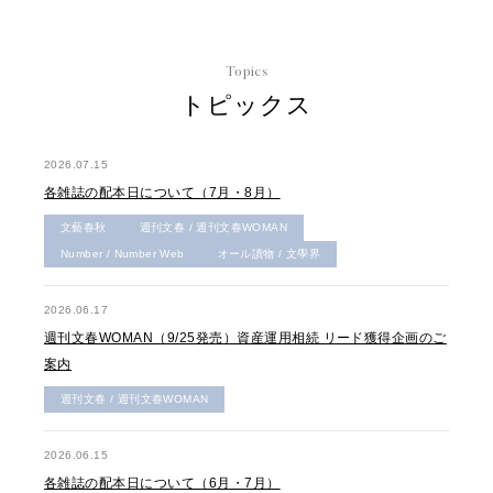
Topics
トピックス
2026.07.15
各雑誌の配本日について（7月・8月）
文藝春秋
週刊文春 / 週刊文春WOMAN
Number / Number Web
オール讀物 / 文學界
2026.06.17
週刊文春WOMAN（9/25発売）資産運用相続 リード獲得企画のご
案内
週刊文春 / 週刊文春WOMAN
2026.06.15
各雑誌の配本日について（6月・7月）