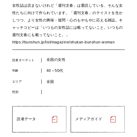
女性誌は読まないけれど「週刊文春」は愛読している、そんな女
性たちに向けて作られています。「週刊文春」のテイストを生か
しつつ、より女性の興味・疑問・心のもやもやに応える雑誌。キ
ャッチコピーは「いつもの女性誌には載ってないこと。いつもの
週刊文春にも載ってないこと。」
https://bunshun.jp/list/magazine/shukan-bunshun-woman
全国の女性
読者ターゲット
40～50代
年齢
全国
エリア
性別
読者データ
メディアガイド