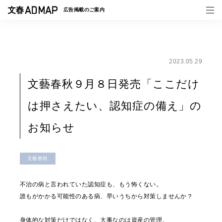
広告掲載の
ご案内
2023.05.29
媒体紹介
文藝春秋９月８日発売「ここだけ
事例一覧
は押さえたい、認知症の備え」の
トピックス
お知らせ
文藝春秋
不治の病と言われていた認知症も、もう怖くない。
誰もがかかる可能性のある病、早いうちから対策しませんか？
身体的な対策だけではなく、大事なのは資産の管理。