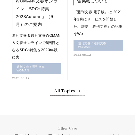
WOMAN×文春オンラ
告掲載について
イン「SDGs特集
『週刊文春 電子版』は 2021
2023Autumn」（9
年3月にサービスを開始し
月）のご案内
た、雑誌『週刊文春』の記事
をWe
週刊文春＆週刊文春WOMAN
＆文春オンラインで6回目と
週刊文春 / 週刊文春
WOMAN
なるSDGs特集を2023年秋
2023.06.12
に実
週刊文春 / 週刊文春
WOMAN
2023.06.12
All Topics
Other Case