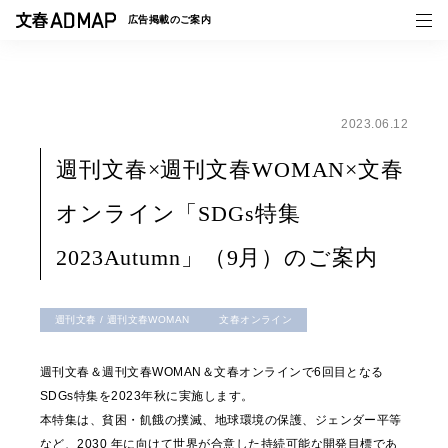
広告掲載の
ご案内
2023.06.12
媒体紹介
週刊文春×週刊文春WOMAN×文春
事例一覧
オンライン「SDGs特集
トピックス
2023Autumn」（9月）のご案内
週刊文春 / 週刊文春WOMAN
文春オンライン
週刊文春＆週刊文春WOMAN＆文春オンラインで6回目となる
SDGs特集を2023年秋に実施します。
本特集は、貧困・飢餓の撲滅、地球環境の保護、ジェンダー平等
など、2030 年に向けて世界が合意した持続可能な開発目標であ