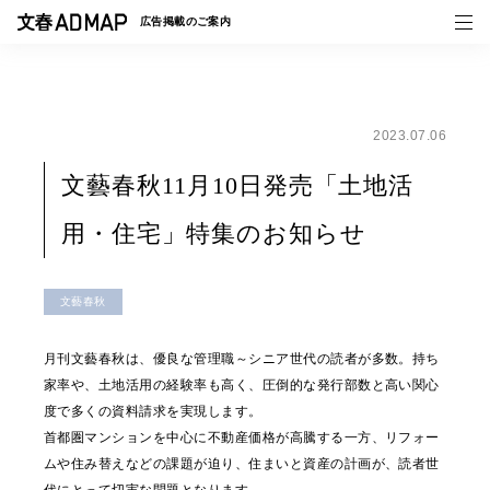
広告掲載の
ご案内
2023.07.06
媒体紹介
文藝春秋11月10日発売「土地活
事例一覧
用・住宅」特集のお知らせ
トピックス
文藝春秋
月刊文藝春秋は、優良な管理職～シニア世代の読者が多数。持ち
家率や、土地活用の経験率も高く、圧倒的な発行部数と高い関心
度で多くの資料請求を実現します。
首都圏マンションを中心に不動産価格が高騰する一方、リフォー
ムや住み替えなどの課題が迫り、住まいと資産の計画が、読者世