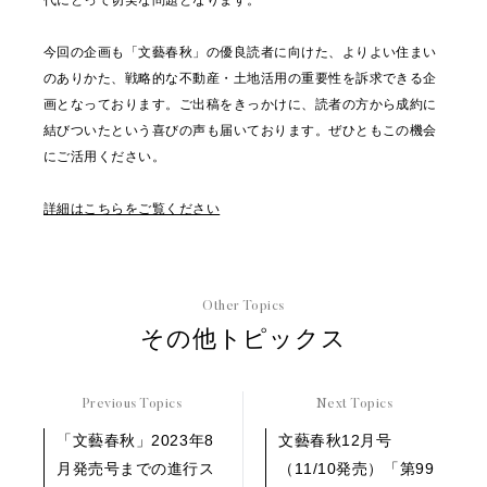
代にとって切実な問題となります。
今回の企画も「文藝春秋」の優良読者に向けた、よりよい住まい
のありかた、戦略的な不動産・土地活用の重要性を訴求できる企
画となっております。ご出稿をきっかけに、読者の方から成約に
結びついたという喜びの声も届いております。ぜひともこの機会
にご活用ください。
詳細はこちらをご覧ください
Other Topics
その他トピックス
Previous Topics
Next Topics
「文藝春秋」2023年8
文藝春秋12月号
月発売号までの進行ス
（11/10発売）「第99