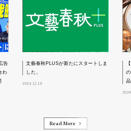
広告
文藝春秋PLUSが新たにスタートしま
【
合わ
した。
の
開
品
2024.12.19
2024
Read More