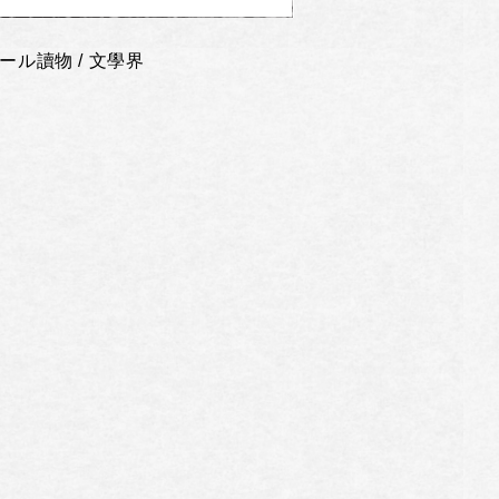
ール讀物 / 文學界