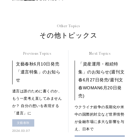
Other Topics
その他トピックス
Previous Topics
Next Topics
文藝春秋6月10日発売
「資産運用・相続特
「遺言特集」のお知ら
集」のお知らせ(週刊文
せ
春6月27日発売/週刊文
春WOMAN6月20日発
遺言は誰のために書くのか、
売)
もう一度考え直してみません
か？ 自分の想いを表現する
ウクライナ紛争の長期化や米
「遺言」に
中の国際的対立など世界情勢
が金融市場に多大な影響を与
文藝春秋
え、日本で
2024.03.07