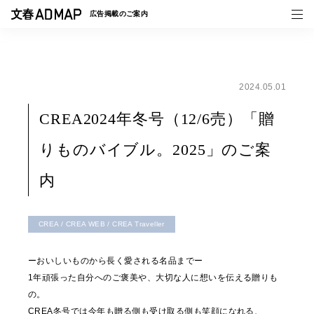
広告掲載の
ご案内
2024.05.01
媒体紹介
CREA2024年冬号（12/6売）「贈
事例一覧
りものバイブル。2025」のご案
トピックス
内
CREA / CREA WEB / CREA Traveller
ーおいしいものから長く愛される名品までー
1年頑張った自分へのご褒美や、大切な人に想いを伝える贈りも
の。
CREA冬号では今年も贈る側も受け取る側も笑顔になれる、