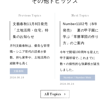
その他トピックス
Previous Topics
Next Topics
文藝春秋11月8日発売
Number1102号（8/8
「土地活用・住宅」特
発売） 夏の甲子園に
集のお知らせ
学ぶ「常勝軍団の作り
方」のご案内
月刊文藝春秋は、優良な管理
職～シニア世代の読者が多
今年で開場100周年を迎えた
数。持ち家率や、土地活用の
甲子園球場で､これまでに
経験率も高く
数々の個性的な強豪校が誕生
しました。
文藝春秋
2024.06.19
Number / Number Web
2024.06.24
All Topics