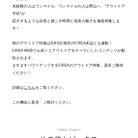
未経験の人はワンマイル、ワンマイルの人は野山へ、“アウトドア
半径”が
拡大するような自然と過ごす時間と道具の魅力を徹底特集しま
す！
秋のアウトドア特集は9月6日発売のCREA本誌とも連動！
CREA WEBでも続々とアウトドアをテーマにしたコンテンツが配
信されます。
ますますパワーアップするCREAのアウトドア特集、是非ご期待
ください！
詳細は
こちら
をご覧ください。
この機会に是非、ご検討ください。
Other Topics