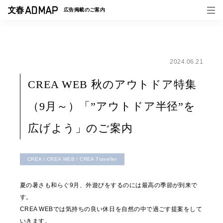
広告掲載の
ご案内
2024.06.21
媒体紹介
CREA WEB 秋のアウトドア特集
事例一覧
（9月～）「”アウトドア半径”を
トピックス
広げよう」のご案内
CREA / CREA WEB / CREA Traveller
夏の暑さも和らぐ9月、外遊びをするのには最高の季節が到来で
す。
CREA WEBでは気持ちの良い休日を自然の中で過ごす提案をして
いきます。