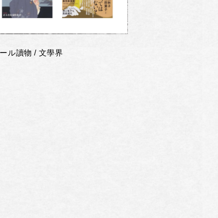
ール讀物 / 文學界