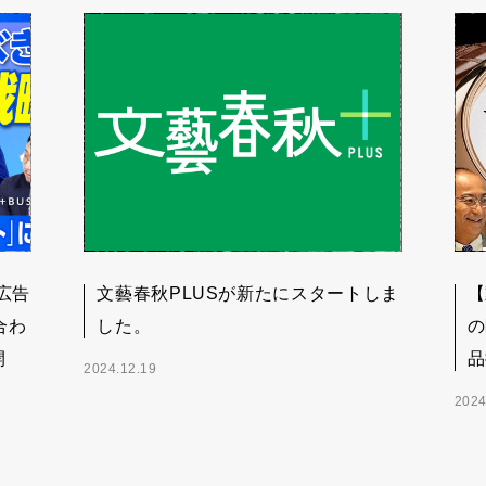
広告
文藝春秋PLUSが新たにスタートしま
【
合わ
した。
の
開
品
2024.12.19
2024