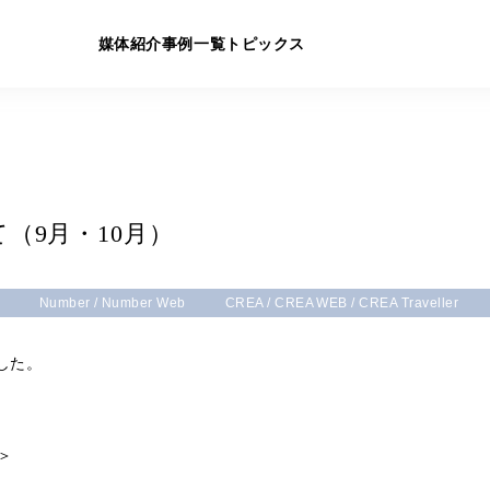
媒体紹介
事例一覧
トピックス
（9月・10月）
Number / Number Web
CREA / CREA WEB / CREA Traveller
した。
＞