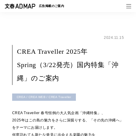
広告掲載の
ご案内
2024.11.15
媒体紹介
CREA Traveller 2025年
事例一覧
Spring（3/22発売）国内特集「沖
トピックス
縄」のご案内
CREA / CREA WEB / CREA Traveller
CREA Traveller 春号恒例の大人気企画「沖縄特集」、
2025年はこの島の魅力をさらに深掘りする、「その先の沖縄へ」
をテーマにお届けします。
何度訪れても新たな発見に出会える楽園の魅力を