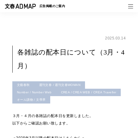
広告掲載の
ご案内
2025.03.14
媒体紹介
各雑誌の配本日について（3月・4
事例一覧
月）
トピックス
文藝春秋
週刊文春 / 週刊文春WOMAN
Number / Number Web
CREA / CREA WEB / CREA Traveller
オール讀物 / 文學界
３月・４月の各雑誌の配本日を更新しました。
以下からご確認お願い致します。