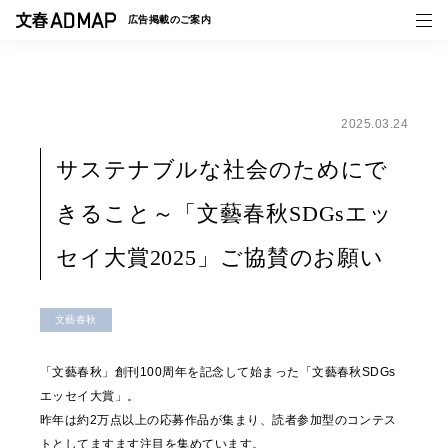
広告掲載の
ご案内
2025.03.24
媒体紹介
サステナブルな社会のためにで
事例一覧
きること～「文藝春秋SDGsエッ
トピックス
セイ大賞2025」ご協賛のお願い
文藝春秋
「文藝春秋」創刊100周年を記念して始まった「文藝春秋SDGs
エッセイ大賞」。
昨年は約2万点以上の応募作品が集まり、読者参加型のコンテス
トとしてますます注目を集めています。