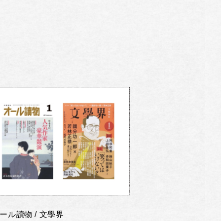
ール讀物 / 文學界