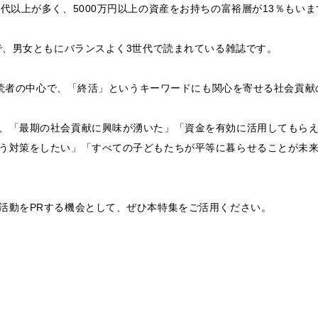
代以上が多く、5000万円以上の資産をお持ちの富裕層が13％もいま
者で、男女ともにバランスよく3世代で読まれている雑誌です。
性が読者の中心で、「終活」というキーワードにも関心を寄せる社会貢
、「最期の社会貢献に興味が湧いた」「資金を有効に活用してもら
う対策をしたい」「すべての子どもたちが平等に暮らせることが未
活動をPRする機会として、ぜひ本特集をご活用ください。