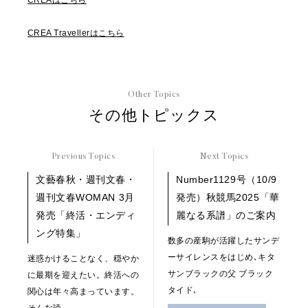
CREAはこちら
CREA Travellerはこちら
Other Topics
その他トピックス
Previous Topics
Next Topics
文藝春秋・週刊文春・
Number1129号（10/9
週刊文春WOMAN 3月
発売）秋競馬2025「華
発売「終活・エンディ
麗なる系譜」のご案内
ング特集」
数多の産駒が活躍したサンデ
ーサイレンスをはじめ､キタ
迷惑かけることなく、穏やか
サンブラックの父 ブラック
に最期を迎えたい。終活への
タイド､
関心は年々高まっています。