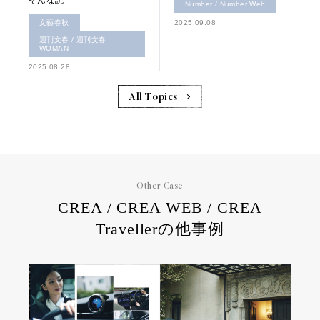
そんな読
Number / Number Web
文藝春秋
2025.09.08
週刊文春 / 週刊文春
WOMAN
2025.08.28
All Topics
Other Case
CREA / CREA WEB / CREA
Travellerの他事例