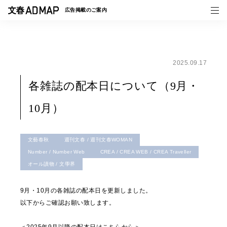
広告掲載の
ご案内
2025.09.17
媒体紹介
各雑誌の配本日について（9月・
事例一覧
10月）
トピックス
文藝春秋
週刊文春 / 週刊文春WOMAN
Number / Number Web
CREA / CREA WEB / CREA Traveller
オール讀物 / 文學界
9月・10月の各雑誌の配本日を更新しました。
以下からご確認お願い致します。