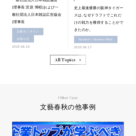
一般社団法人日本雑誌協会
(理事長:宮原 博昭)および一
史上最速優勝の阪神タイガー
般社団法人日本雑誌広告協会
スは､なぜドラフトでこれだ
(理事長
けの戦力を獲得することがで
きたのか。
文春オンライン
お知らせ
Number / Number Web
2025.09.16
2025.09.17
All Topics
Other Case
文藝春秋の他事例