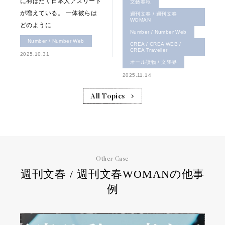
に羽ばたく日本人アスリート
文藝春秋
が増えている。 一体彼らは
週刊文春 / 週刊文春
WOMAN
どのように
Number / Number Web
Number / Number Web
CREA / CREA WEB /
CREA Traveller
2025.10.31
オール讀物 / 文學界
2025.11.14
All Topics
Other Case
週刊文春 / 週刊文春WOMANの他事
例