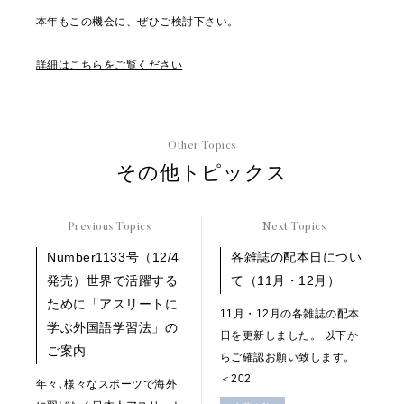
本年もこの機会に、ぜひご検討下さい。
詳細はこちらをご覧ください
Other Topics
その他トピックス
Previous Topics
Next Topics
Number1133号（12/4
各雑誌の配本日につい
発売）世界で活躍する
て（11月・12月）
ために「アスリートに
11月・12月の各雑誌の配本
学ぶ外国語学習法」の
日を更新しました。 以下か
ご案内
らご確認お願い致します。
＜202
年々､様々なスポーツで海外