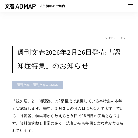
広告掲載の
ご案内
2025.11.07
媒体紹介
週刊文春2026年2月26日発売「認
事例一覧
知症特集」のお知らせ
トピックス
週刊文春 / 週刊文春WOMAN
「認知症」と「補聴器」の2部構成で展開している本特集を本年
も実施致します。毎年、３月３日の耳の日にちなんで実施してい
る「補聴器」特集等から数えると今回で16回目の実施となりま
す。資料請求数も非常に多く、読者からも毎回切実な声が寄せら
れています。