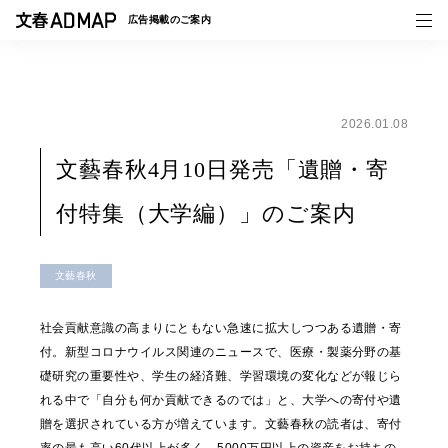
広告掲載の
ご案内
2026.01.08
媒体紹介
文藝春秋4月10日発売「遺贈・寄
事例一覧
付特集（大学編）」のご案内
トピックス
文藝春秋
社会貢献意識の高まりにともない急速に拡大しつつある遺贈・寄
付。新型コロナウイルス関連のニュースで、医療・製薬分野の基
礎研究の重要性や、学生の経済難、学習環境の変化などが報じら
れる中で「自分も何か貢献できるのでは」と、大学への寄付や遺
贈を選択されている方が増えています。文藝春秋の読者は、寄付