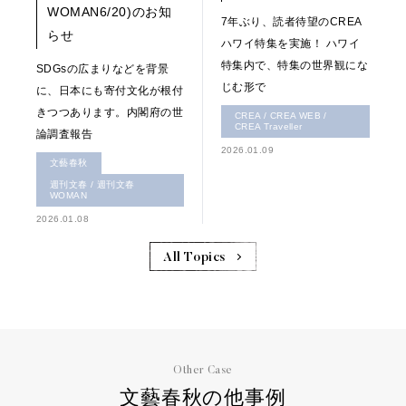
WOMAN6/20)のお知
7年ぶり、読者待望のCREA
らせ
ハワイ特集を実施！ ハワイ
特集内で、特集の世界観にな
SDGsの広まりなどを背景
じむ形で
に、日本にも寄付文化が根付
きつつあります。内閣府の世
CREA / CREA WEB /
CREA Traveller
論調査報告
2026.01.09
文藝春秋
週刊文春 / 週刊文春
WOMAN
2026.01.08
All Topics
Other Case
文藝春秋の他事例