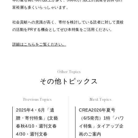
率の最も高い60代以上が多く、5000万円以上の資産をお持ちの
富裕層も多くいらっしゃいます。
社会貢献への意識が高く、寄付を検討している読者に対して貴校
の活動をPRする機会としてぜひ本特集をご活用ください。
詳細はこちらをご覧ください。
Other Topics
その他トピックス
Previous Topics
Next Topics
2025年4・6月「遺
CREA2026年夏号
贈・寄付特集」(文藝
（6/5発売）1特「ハワ
春秋4/10・週刊文春
イ特集」タイアップ企
4/30・週刊文春
画のご案内