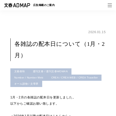
広告掲載の
ご案内
2026.01.15
媒体紹介
各雑誌の配本日について（1月・2
事例一覧
月）
トピックス
文藝春秋
週刊文春 / 週刊文春WOMAN
Number / Number Web
CREA / CREA WEB / CREA Traveller
オール讀物 / 文學界
1月・2月の各雑誌の配本日を更新しました。
以下からご確認お願い致します。