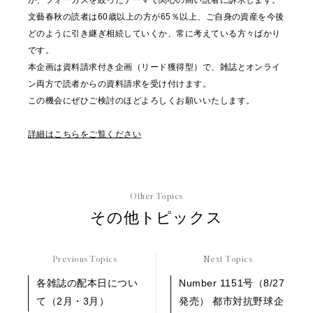
が、フォーカスを絞ったテーマで関心の高い読者に訴求します。
文藝春秋の読者は60歳以上の方が65％以上、ご自身の資産を今後
どのように引き継ぎ相続していくか、常に考えている方々ばかり
です。
本企画は資料請求付き企画（リード獲得型）で、雑誌とオンライ
ン両方で読者からの資料請求を受け付けます。
この機会にぜひご検討のほどよろしくお願いいたします。
詳細はこちらをご覧ください
Other Topics
その他トピックス
Previous Topics
Next Topics
各雑誌の配本日につい
Number 1151号（8/27
て（2月・3月）
発売） 都市対抗野球企