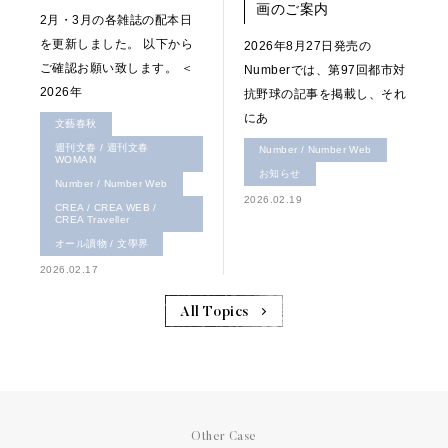
画のご案内
2月・3月の各雑誌の配本日
を更新しました。 以下から
2026年8月27日発売の
ご確認お願い致します。 ＜
Numberでは、第97回都市対
2026年
抗野球の記事を掲載し、それ
にあ
文藝春秋
週刊文春 / 週刊文春
Number / Number Web
WOMAN
お知らせ
Number / Number Web
2026.02.19
CREA / CREA WEB /
CREA Traveller
オール讀物 / 文學界
2026.02.17
All Topics
Other Case