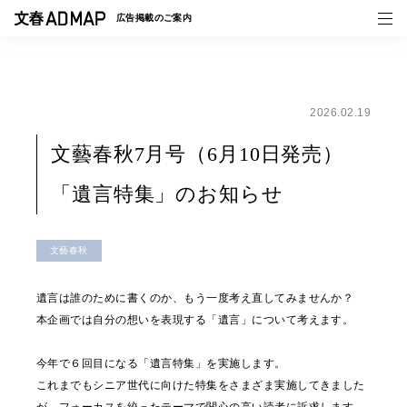
広告掲載の
ご案内
2026.02.19
媒体紹介
文藝春秋7月号（6月10日発売）
事例一覧
「遺言特集」のお知らせ
トピックス
文藝春秋
遺言は誰のために書くのか、もう一度考え直してみませんか？
本企画では自分の想いを表現する「遺言」について考えます。
今年で６回目になる「遺言特集」を実施します。
これまでもシニア世代に向けた特集をさまざま実施してきました