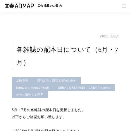
広告掲載の
ご案内
2026.06.15
媒体紹介
各雑誌の配本日について（6月・7
事例一覧
月）
トピックス
文藝春秋
週刊文春 / 週刊文春WOMAN
Number / Number Web
CREA / CREA WEB / CREA Traveller
オール讀物 / 文學界
6月・7月の各雑誌の配本日を更新しました。
以下からご確認お願い致します。