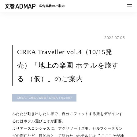
広告掲載の
ご案内
2022.07.05
媒体紹介
CREA Traveller vol.4（10/15発
事例一覧
売）「地上の楽園 ホテルを旅す
トピックス
る （仮）」のご案内
CREA / CREA WEB / CREA Traveller
ふたたび動き出した世界で、自分にフィットする旅をデザインす
るにはホテル選びこそが肝要。
よりアースコンシャスに、アグリツーリズモ、セルフケータリン
グの滞在など、目的地として訪れたいホテルには〝 こここそが地