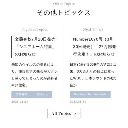
Other Topics
その他トピックス
Previous Topics
Next Topics
文藝春秋7月10日発売
Number1070号（3月
「シニアホーム特集」
30日発売）「27万部発
のお知らせ
行決定！」のお知らせ
未知のウイルスの蔓延によ
日本代表が2009年の第2回以
り、施設見学の機会がガクン
来、3大会ぶりの頂点に立っ
と減ってしまったのが高齢者
たWBC。日本ラウンドの4試
向け住宅。
合か
文藝春秋
お知らせ
Number / Number Web
2023.03.24
2023.03.29
All Topics