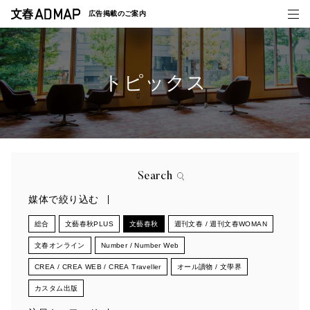
広告掲載の
ご案内
トピックス
媒体紹介
事例一覧
トピックス
Search
媒体で絞り込む
総合
文藝春秋PLUS
文藝春秋
週刊文春 / 週刊文春WOMAN
文春オンライン
Number / Number Web
CREA / CREA WEB / CREA Traveller
オール讀物 / 文學界
カスタム出版