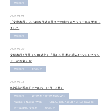
文藝春秋
2024.03.06
「文藝春秋」2024年5月発売号までの進行スケジュールを更新し
ました
文藝春秋
2024.02.20
文藝春秋7月号（6/10発売）「第100回 私の選んだベストブラン
ド」のお知らせ
文藝春秋
お知らせ
2024.02.15
各雑誌の配本日について（2月・3月）
文藝春秋
週刊文春 / 週刊文春WOMAN
Number / Number Web
CREA / CREA WEB / CREA Traveller
オール讀物 / 文學界
お知らせ