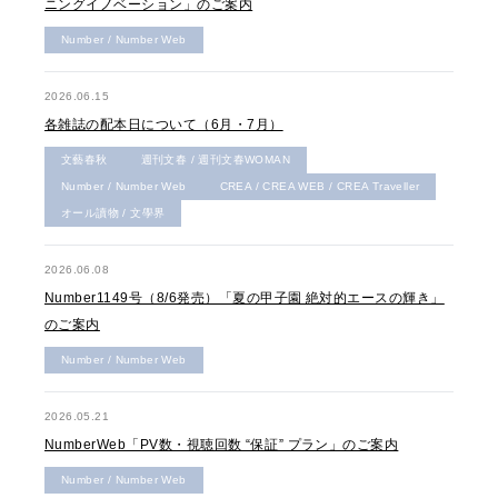
ニングイノベーション」のご案内
Number / Number Web
2026.06.15
各雑誌の配本日について（6月・7月）
文藝春秋
週刊文春 / 週刊文春WOMAN
Number / Number Web
CREA / CREA WEB / CREA Traveller
オール讀物 / 文學界
2026.06.08
Number1149号（8/6発売）「夏の甲子園 絶対的エースの輝き」
のご案内
Number / Number Web
2026.05.21
NumberWeb「PV数・視聴回数 “保証” プラン」のご案内
Number / Number Web