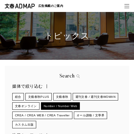
広告掲載の
ご案内
トピックス
媒体紹介
事例一覧
トピックス
Search
媒体で絞り込む
総合
文藝春秋PLUS
文藝春秋
週刊文春 / 週刊文春WOMAN
文春オンライン
Number / Number Web
CREA / CREA WEB / CREA Traveller
オール讀物 / 文學界
カスタム出版