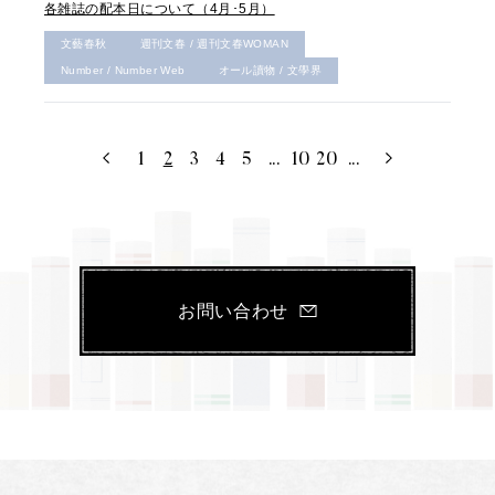
各雑誌の配本日について（4月･5月）
文藝春秋
週刊文春 / 週刊文春WOMAN
Number / Number Web
オール讀物 / 文學界
1
2
3
4
5
...
10
20
...
お問い合わせ