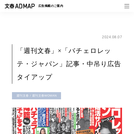
広告掲載の
ご案内
2024.08.07
媒体紹介
「週刊文春」×「バチェロレッ
事例一覧
テ・ジャパン」記事・中吊り広告
トピックス
タイアップ
週刊文春 / 週刊文春WOMAN